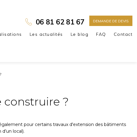
06 81 62 81 67
DEMANDE DE DEVIS
alisations
Les actualités
Le blog
FAQ
Contact
?
 construire ?
également pour certains travaux d'extension des bâtiments
d’un local).