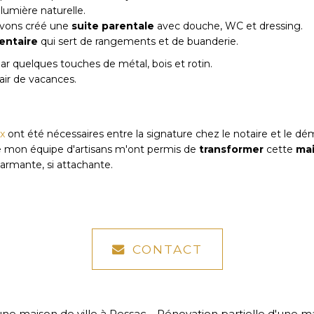
 lumière naturelle.
vons créé une
suite parentale
avec douche, WC et dressing.
ntaire
qui sert de rangements et de buanderie.
r quelques touches de métal, bois et rotin.
air de vacances.
ux
ont été nécessaires entre la signature chez le notaire et le 
e de mon équipe d'artisans m'ont permis de
transformer
cette
ma
charmante, si attachante.
CONTACT
e maison de ville à Pessac
Rénovation partielle d'une m