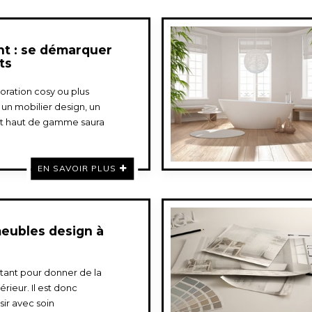
nt : se démarquer
ts
coration cosy ou plus
n mobilier design, un
nt haut de gamme saura
EN SAVOIR PLUS
meubles design à
rtant pour donner de la
érieur. Il est donc
sir avec soin