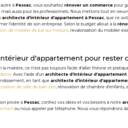
u autre à
Pessac
, vous souhaitez
rénover un commerce
pour ga
s, mais aussi pour les professionnels. Nous mettons tout en oeuv
n
architecte d'intérieur d'appartement
à
Pessac
, que ce soi
er l'identité de son entreprise. Selon le budget alloué à la
réno
tion de mobilier de bar sur-mesure
, revalorisation du mobilier ex
d'intérieur d'appartement pour rester
atière, ce n'est pas toujours facile d'allier théorie et pratiqu
oderne
. Avec l'aide d'un
architecte d'intérieur d'appartement
randissement, en tant que
architecte d'intérieur d'apparteme
coration de salle de bain zen
, rénovation de chambre d'enfants, 
ion privée à
Pessac
, confiez vos idées et vos besoins à notre
ar
contact
ou nous appeler par téléphone. Nous vous répondrons dans