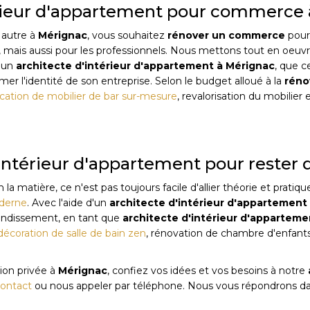
térieur d'appartement pour commerce
u autre à
Mérignac
, vous souhaitez
rénover un commerce
pour
s, mais aussi pour les professionnels. Nous mettons tout en oeuv
à un
architecte d'intérieur d'appartement
à
Mérignac
, que c
er l'identité de son entreprise. Selon le budget alloué à la
réno
ication de mobilier de bar sur-mesure
, revalorisation du mobilier
d'intérieur d'appartement pour rester
atière, ce n'est pas toujours facile d'allier théorie et pratiqu
oderne
. Avec l'aide d'un
architecte d'intérieur d'appartement
randissement, en tant que
architecte d'intérieur d'apparteme
décoration de salle de bain zen
, rénovation de chambre d'enfants
ion privée à
Mérignac
, confiez vos idées et vos besoins à notre
contact
ou nous appeler par téléphone. Nous vous répondrons dans